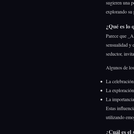
sugieren una pe
explorando su 
¿Qué es lo 
Parece que _Ali
sensualidad y 
seductor, invit
Algunos de los
La celebración
La exploración 
La importancia 
Estas influenci
utilizando emo
¿Cuál es el 