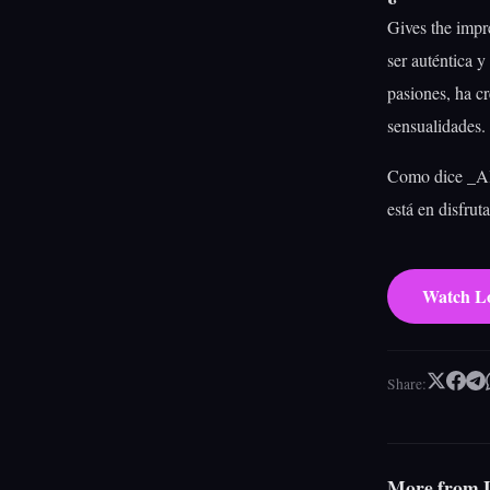
Gives the impr
ser auténtica y
pasiones, ha c
sensualidades.
Como dice _Ali
está en disfrut
Watch Lo
Share:
More from L