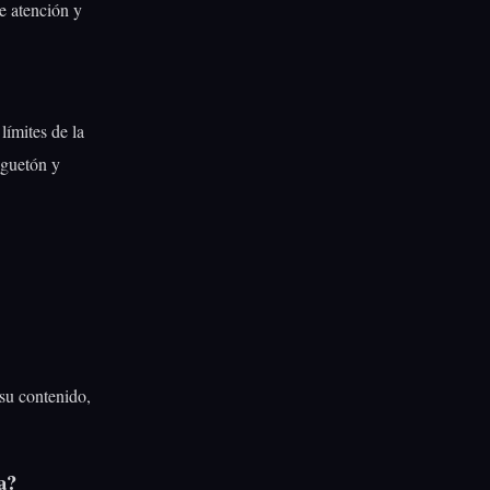
de atención y
límites de la
uguetón y
 su contenido,
a?