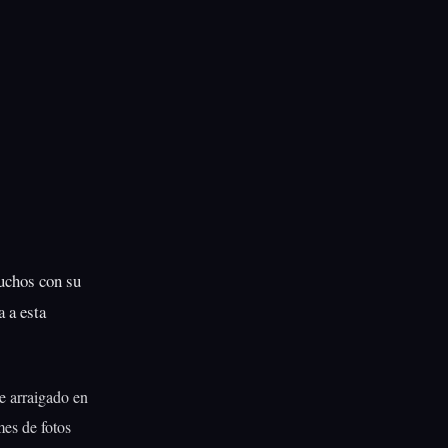
muchos con su
a a esta
e arraigado en
mes de fotos