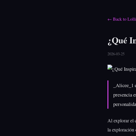
← Back to Loll
¿Qué In
2026-03-25
_Alicee_1 e
presencia e
personalida
Al explorar el
la exploración 